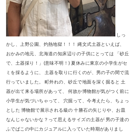
しっ
かし、上野公園、灼熱地獄！！！ 縄文式土器といえば、
おかみの地元、北海道の知床辺りの子供にとっては 「砂丘
で、土器採り！」(意味不明！) 夏休みに東京の小学生がセ
ミを採るように、 土器を取りに行くのが、男の子の間で流
行っていました。 町外れの、砂丘で地面を深く掘ると 土
器が出て来る場所があって、 何故か博物館が気がつく前に
小学生が気づいちゃって、 穴掘って、今考えたら、ちょっ
とした 博物館で展示される級の 十勝石の矢じりや、お皿
なんじゃないかな？って思えるサイズの土器が 男の子達の
ふでばこの中にカジュアルに入っていた時期がありまし