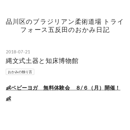
品川区のブラジリアン柔術道場 トライ
フォース五反田のおかみ日記
2018
-
07
-
21
縄文式土器と知床博物館
おかみの独り言
👶ベビーヨガ 無料体験会 ８/６（月）開催！
👶